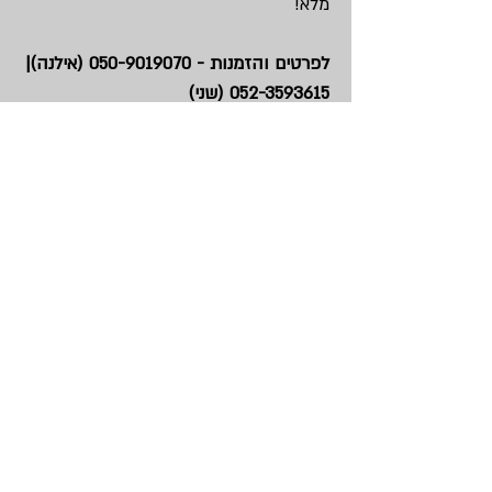
מלא!
לפרטים והזמנות -
050-9019070
(אילנה)|
052-3593615
(שני)
harpazori@gmail.com
חזרה למופעים
Copyright © Ori Harpaz, All rights reserved. |