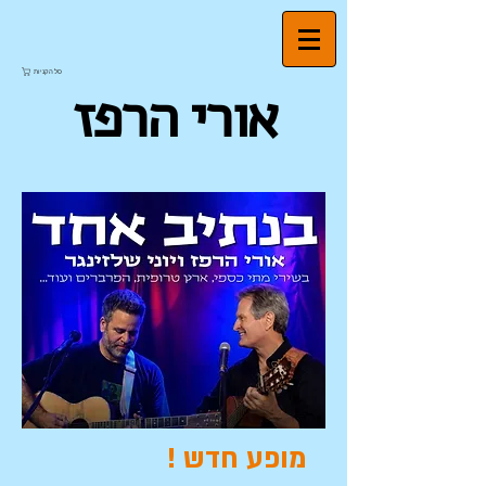
סל הקניות
אורי הרפז
מופע חדש !