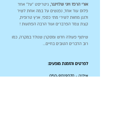
אורי הרפז ויוני שלזינגר,
גיטריסט "על" אחד
פלוס עוד אחד, נפגשים על במה אחת לשיר
ולנגן מחוות לשירי מתי כספי, ארץ טרופית,
קצת צמד הפרברים ועוד הרבה הפתעות !
שיתוף פעולה חדש ומסקרן שנולד במקרה, כמו
רוב הדברים הטובים בחיים...
לפרטים והזמנת מופעים:
אילנה -
050-9019070
רחלי -
052-6333033