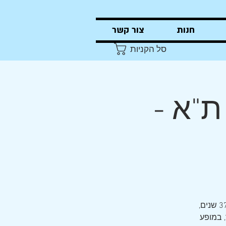
חנות
צור קשר
סל הקניות
ת"א -
הזמר והגיטריסט הווירטואוז אורי הרפז, חצי מ"צמד הפרברים" המקורי במשך 37 שנים,
, במופע