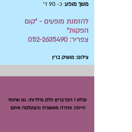
משך מופע
: כ- 90 ד'
להזמנת מופעים - "קום
הפקות"
צפריר: 052-2635490
צילום: מושיק ברין
נפלא ! הפרברים חלק מילדותי. גם אחותי
הייתה וחזרה מאושרת והצטלמה איתם