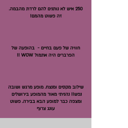
250 איש לא נותנים להם לרדת מהבמה.
זה פשוט מהמם!
חוויה של פעם בחיים - בהופעה של
הפרברים היה אתמול WOW !!
שילוב מקסים ומנצח. מופע מרגש ושובה
נפש!! נהניתי מאוד מהמופע בירושלים
ומצפה כבר למופע הבא בבירה. פשוט
עונג צרוף