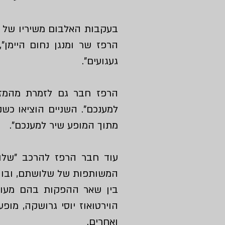
בעקבות האלבום משיריו של נח
הרפז שר ומנגן נחום היימן"
,
געגועים".
הרפז חבר גם לזמרת מהמזוה
למענכם". השניים הוציאו כשנ
מתוך המופע שיר למענכם".
עוד חבר הרפז להרכב
"שלו
המשותפות של שלושתם, ובו
בין שאר ההפקות בהם מעור
הוירטואוז יוסי גרושקה, מופ
ואחרים.