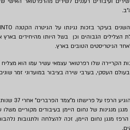
רים ועיבודים רעננים לשירים מהרפרטואר האישי ש
ב.
ר בזכות נגינתו על הגיטרה הקטנה REQUINTO במסגרת ההופעות
 הצלילים הגבוהים וכן בשל היותו מהיחידים בארץ אשר
לאחד הגיטריסטים הטובים בארץ.
ות הקריירה שלו רפרטואר עצמאי עשיר עמו הוא מצליח
בעולם העסקי,
בערבי שירה בציבור
במועדוני זמר שונים
בשנת 2015, זמן קצר 
מנגן מנגינות של נחום היימן בעיבודים מקוריים משלו ע
הרפז מנגן נחום היימן, זכה להצלחה ולתגובות נלהבות
ם.