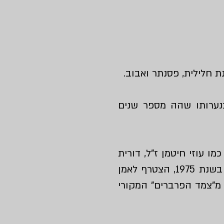
ת חלילית, פסנתר ואבוב.
בנערותו שהה מספר שנים
ו עוזי חיטמן ז"ל, דורית
ראובני (לה הלחין את השיר "בית בקצה הקשת" בשנת 1993), ואחרים, ועם שחרורו בשנת 1975, הצטרף לאמן
מ"צמד הפרברים"
המקורי