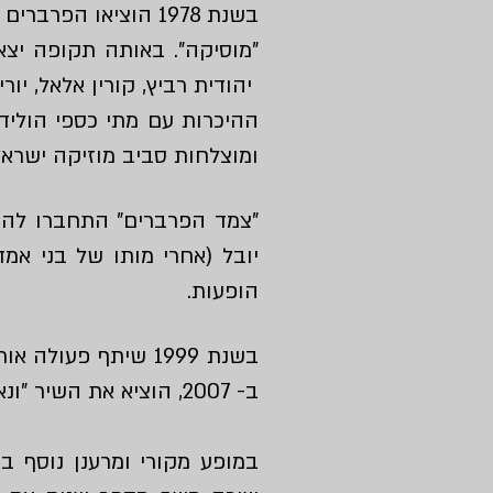
בשנת 1978 הוציאו
הפרברים
א
"מוסיקה". באותה תקופה יצ
יהודית רביץ, קורין אלאל, יורי
ההיכרות עם מתי כספי הוליד
ומוצלחות סביב מוזיקה ישראל
"צמד הפרברים"
התחברו להפקו
יובל (אחרי מותו של בני אמ
הופעות.
בשנת 1999 שיתף פעו
ב- 2007, הוציא את השיר "ונאהב לתמיד" באוסף הכפול של "אן אם סי".
במופע מקורי ומרענן נוסף ב