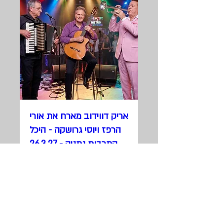
אריק דווידוב מארח את אורי
הרפז ויוסי גרושקה - היכל
התרבות נתניה - 26.3.27
יום ו׳, 26 במרץ
עוד פרטים
למידע נוסף