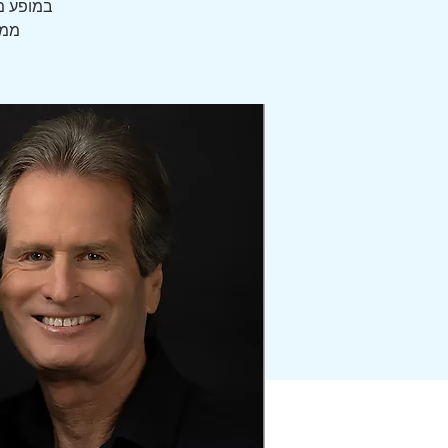
במופע מי
ממב