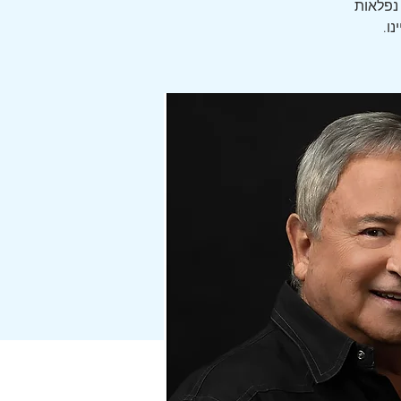
 נפלאות
ו.