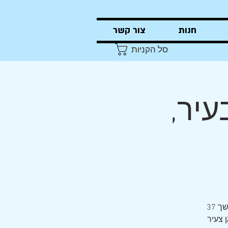
חנות
צור קשר
סל הקניות
עיר,
הזמר והגיטריסט הווירטואוז אורי הרפז, חצי מ"צמד הפרברים" המיתולוגי במשך 37
 צעיר