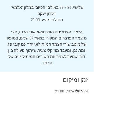
שלישי, 28.7.26 באולם "הקיוב" במלון "אלמא"
הזמר והגיטריסט הווירטואוז אורי הרפז, חצי
מ"צמד הפרברים המקורי במשך 37 שנים, במופע
של מיטב שירי הצמד המיתולוגי יחד עם קובי פז,
זמר, נגן, ומעבד מוזיקלי צעיר. שיתוף פעולה בין
דורי שנועד לשמר את השירים המיתולוגיים של
הצמד.
זמן ומיקום
28 ביולי 2026, 21:00
מלון אלמא, יאיר 1, זכרון יעקב, 3094260, ישראל
שיתוף