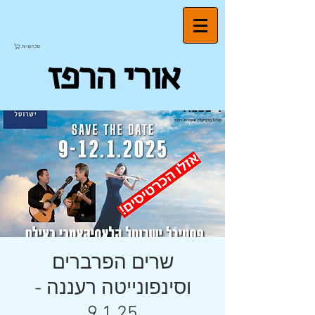
סל הקניות
אורי הרפז
שרים הפרברים
וסינפונייטה רעננה -
9.1.25