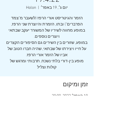
יום ג׳, 19 באפר׳
  |  
Holon
הזמר והגיטריסט אורי הרפז (לשעבר מ"צמד
הפרברים") ובתו, הזמרת והיוצרת שני הרפז,
במופע מחווה לשיריו של המשורר יעקב שבתאי
במופע, שזורים בין השירים גם הסיפורים הקצרים
על חייו ויצירתו של שבתאי, שהיה חברו הטוב של
מופע בין-דורי בלתי נשכח, תרבותי ומרגש של
קולות וצליל
זמן ומיקום
19 באפר׳ 2022, 20:00
Holon, Sderot Kugel 11, Holon, Israel